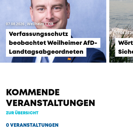
07.08.2026
, Weilheim i. OB
07.08.202
Verfassungsschutz
beobachtet Weilheimer AfD-
Wört
Landtagsabgeordneten
Sich
KOMMENDE
VERANSTALTUNGEN
ZUR ÜBERSICHT
0 VERANSTALTUNGEN