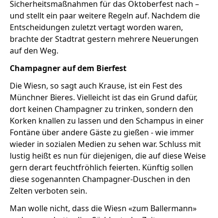
Sicherheitsmaßnahmen für das Oktoberfest nach –
und stellt ein paar weitere Regeln auf. Nachdem die
Entscheidungen zuletzt vertagt worden waren,
Stellenangebote
brachte der Stadtrat gestern mehrere Neuerungen
auf den Weg.
Unternehmen
Das geheime Geräusch
Champagner auf dem Bierfest
Wandern
Team
Die Wiesn, so sagt auch Krause, ist ein Fest des
Münchner Bieres. Vielleicht ist das ein Grund dafür,
Fotobox
Programm
Handwerker
dort keinen Champagner zu trinken, sondern den
Amphibienschutz
Korken knallen zu lassen und den Schampus in einer
Service
Fontäne über andere Gäste zu gießen - wie immer
Nachgehört
wieder in sozialen Medien zu sehen war. Schluss mit
lustig heißt es nun für diejenigen, die auf diese Weise
Podcast
gern derart feuchtfröhlich feierten. Künftig sollen
diese sogenannten Champagner-Duschen in den
Newsletter
Zelten verboten sein.
Zeit fürs Oberland
Man wolle nicht, dass die Wiesn «zum Ballermann»