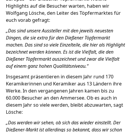
Highlights auf die Besucher warten, haben wir
Wolfgang Lösche, den Leiter des Töpfermarktes für
euch vorab gefragt:
„Das sind unsere Aussteller mit den jeweils neuesten
Stellenangebote
Dingen, die sie extra für den Dießener Töpfermarkt
machen. Das sind so viele Einzelteile, die hier als Highlight
Unternehmen
Das geheime Geräusch
bezeichnet werden können. Es ist die Vielfalt, die den
Dießener Töpfermarkt auszeichnet und zwar die Vielfalt
Wandern
Team
auf einem ganz hohen Qualitätsniveau.“
Fotobox
Programm
Insgesamt präsentieren in diesem Jahr rund 170
Handwerker
Keramikerinnen und Keramiker aus 13 Ländern ihre
Amphibienschutz
Service
Werke. In den vergangenen Jahren kamen bis zu
60.000 Besucher an den Ammersee. Ob es auch in
Nachgehört
diesem Jahr so viele werden, bleibt abzuwarten, sagt
Podcast
Lösche:
Newsletter
„Das werden wir sehen, ob sich das wieder einstellt.
Der
Dießener-Markt ist allerdings so bekannt, dass wir schon