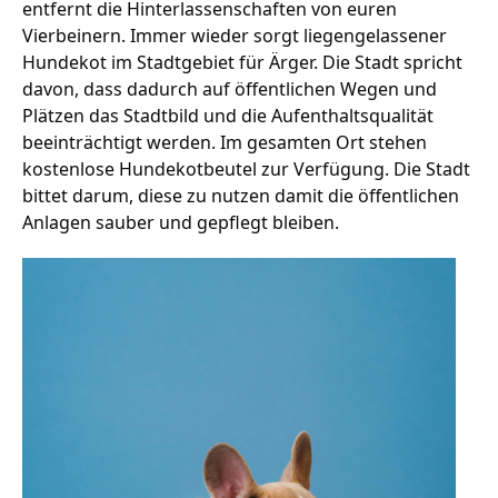
entfernt die Hinterlassenschaften von euren
Vierbeinern. Immer wieder sorgt liegengelassener
Hundekot im Stadtgebiet für Ärger. Die Stadt spricht
Stellenangebote
davon, dass dadurch auf öffentlichen Wegen und
Plätzen das Stadtbild und die Aufenthaltsqualität
Unternehmen
Das geheime Geräusch
beeinträchtigt werden. Im gesamten Ort stehen
kostenlose Hundekotbeutel zur Verfügung. Die Stadt
Wandern
Team
bittet darum, diese zu nutzen damit die öffentlichen
Anlagen sauber und gepflegt bleiben.
Fotobox
Programm
Handwerker
Amphibienschutz
Service
Nachgehört
Podcast
Newsletter
Zeit fürs Oberland