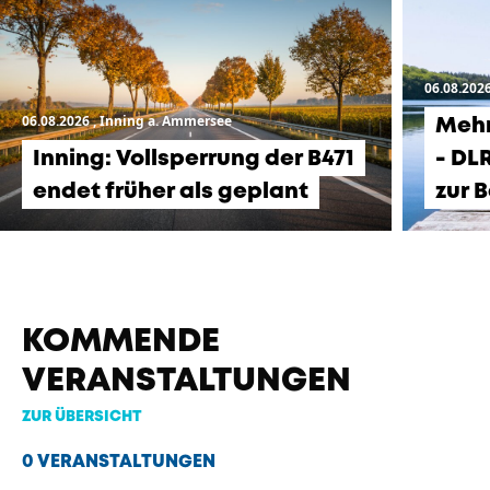
06.08.202
06.08.2026
, Inning a. Ammersee
Mehr
Inning: Vollsperrung der B471
- DL
endet früher als geplant
zur 
KOMMENDE
VERANSTALTUNGEN
ZUR ÜBERSICHT
0 VERANSTALTUNGEN