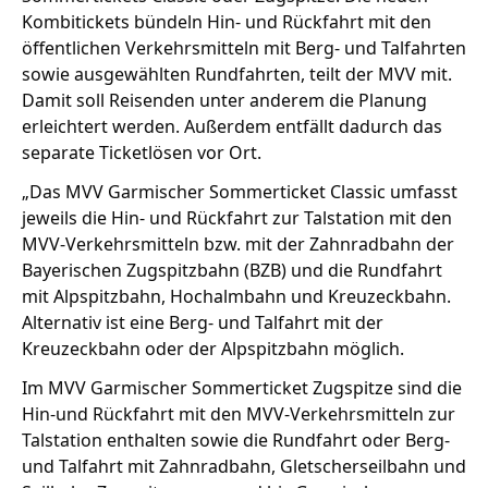
Kombitickets bündeln Hin- und Rückfahrt mit den
öffentlichen Verkehrsmitteln mit Berg- und Talfahrten
sowie ausgewählten Rundfahrten, teilt der MVV mit.
Stellenangebote
Damit soll Reisenden unter anderem die Planung
Unternehmen
erleichtert werden. Außerdem entfällt dadurch das
Das geheime Geräusch
separate Ticketlösen vor Ort.
Wandern
Team
„Das MVV Garmischer Sommerticket Classic umfasst
jeweils die Hin- und Rückfahrt zur Talstation mit den
Fotobox
Programm
Handwerker
MVV-Verkehrsmitteln bzw. mit der Zahnradbahn der
Amphibienschutz
Bayerischen Zugspitzbahn (BZB) und die Rundfahrt
Service
mit Alpspitzbahn, Hochalmbahn und Kreuzeckbahn.
Nachgehört
Alternativ ist eine Berg- und Talfahrt mit der
Kreuzeckbahn oder der Alpspitzbahn möglich.
Podcast
Im MVV Garmischer Sommerticket Zugspitze sind die
Newsletter
Hin-und Rückfahrt mit den MVV-Verkehrsmitteln zur
Talstation enthalten sowie die Rundfahrt oder Berg-
Zeit fürs Oberland
und Talfahrt mit Zahnradbahn, Gletscherseilbahn und