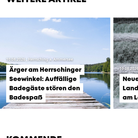
10.08.2026
, Herrsching a. Ammersee
10.08.202
Ärger am Herrschinger
Seewinkel: Auffällige
Neue
Badegäste stören den
Land
Badespaß
am L