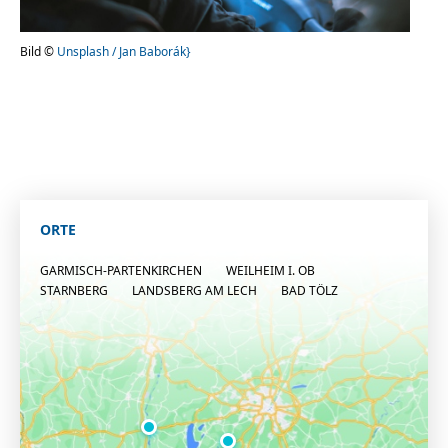
Bild ©
Unsplash / Jan Baborák}
ORTE
GARMISCH-PARTENKIRCHEN
WEILHEIM I. OB
STARNBERG
LANDSBERG AM LECH
BAD TÖLZ