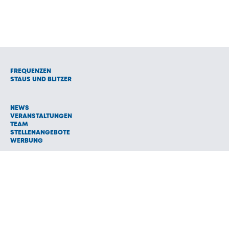
FREQUENZEN
STAUS UND BLITZER
NEWS
VERANSTALTUNGEN
TEAM
STELLENANGEBOTE
WERBUNG
© 1992 - 2026 Radio Oberland Programmanbieter GmbH & Co.
Vermarktungs KG
AGB
NETIQUETTE