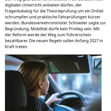
digitalen Unterricht anbieten dürfen, der
Fragenkatalog für die Theorieprüfung um ein Drittel
schrumpfen und praktische Fahrprüfungen kürzer
Stellenangebote
werden. Bundesverkehrsminister Schnieder sagte zur
Unternehmen
Begründung, Mobilität dürfe kein Privileg sein. Mit
Das geheime Geräusch
der Reform werde der Weg zum Führerschein
bezahlbarer. Die neuen Regeln sollen Anfang 2027 in
Wandern
Team
Kraft treten.
Fotobox
Programm
Handwerker
Amphibienschutz
Service
Nachgehört
Podcast
Newsletter
Zeit fürs Oberland