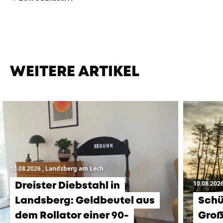
WEITERE ARTIKEL
10.08.2026
, Landsberg am Lech
10.08.202
Dreister Diebstahl in
Landsberg: Geldbeutel aus
Schü
dem Rollator einer 90-
Groß