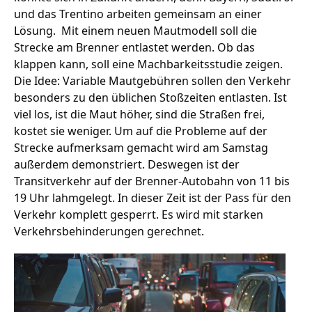
und das Trentino arbeiten gemeinsam an einer
Lösung. Mit einem neuen Mautmodell soll die
Strecke am Brenner entlastet werden. Ob das
Stellenangebote
klappen kann, soll eine Machbarkeitsstudie zeigen.
Unternehmen
Die Idee: Variable Mautgebühren sollen den Verkehr
Das geheime Geräusch
besonders zu den üblichen Stoßzeiten entlasten. Ist
viel los, ist die Maut höher, sind die Straßen frei,
Wandern
Team
kostet sie weniger. Um auf die Probleme auf der
Fotobox
Strecke aufmerksam gemacht wird am Samstag
Programm
Handwerker
außerdem demonstriert. Deswegen ist der
Amphibienschutz
Service
Transitverkehr auf der Brenner-Autobahn von 11 bis
19 Uhr lahmgelegt. In dieser Zeit ist der Pass für den
Nachgehört
Verkehr komplett gesperrt. Es wird mit starken
Verkehrsbehinderungen gerechnet.
Podcast
Newsletter
Zeit fürs Oberland