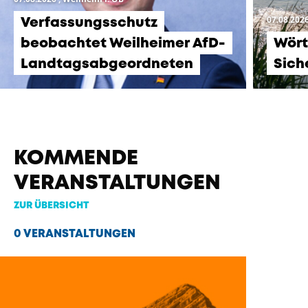
07.08.202
Verfassungsschutz
beobachtet Weilheimer AfD-
Wört
Landtagsabgeordneten
Sich
KOMMENDE
VERANSTALTUNGEN
ZUR ÜBERSICHT
0 VERANSTALTUNGEN