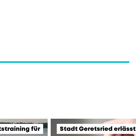
training für
Stadt Geretsried erläss