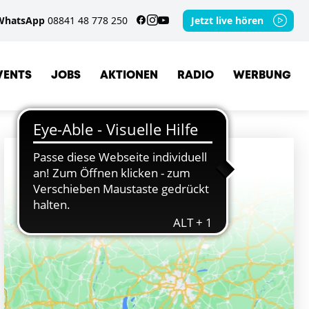
WhatsApp
08841 48 778 250
Jetzt live hören
VENTS
JOBS
AKTIONEN
RADIO
WERBUNG
ORTE
OBERAMMERGAU
ETTAL