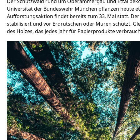
Der Schutzwald rund um Oberammergau und Ettal beko
Universität der Bundeswehr München pflanzen heute et
Aufforstungsaktion findet bereits zum 33. Mal statt. Der
stabilisiert und vor Erdrutschen oder Muren schützt. Glei
des Holzes, das jedes Jahr für Papierprodukte verbrauch