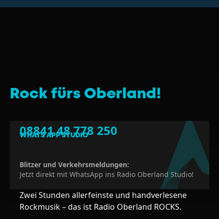
Handwerker
Rock fürs Oberland!
08841 48 778 250
WHATS APP STUDIO
Blitzer und Verkehrsmeldungen:
Jetzt direkt mit WhatsApp ins Radio Oberland Studio!
Zwei Stunden allerfeinste und handverlesene
Rockmusik – das ist Radio Oberland ROCKS.