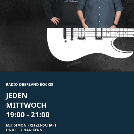
Unternehmen
Das geheime Geräusch
Wandern
Team
Fotobox
Programm
Amphibienschutz
Service
Nachgehört
Podcast
RADIO OBERLAND ROCKS!
Newsletter
JEDEN
Zeit fürs Oberland
MITTWOCH
19:00 - 21:00
MIT SIMON FRITZENSCHAFT
UND FLORIAN KERN