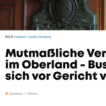
Bild ©
Unsplash / Sandra Dempsey
Mutmaßliche Ve
im Oberland - Bu
sich vor Gericht
Lesedauer < 1 Minute