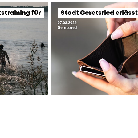
training für
Stadt Geretsried erläss
07.08.2026
Geretsried
ZUR ÜBERSICHT