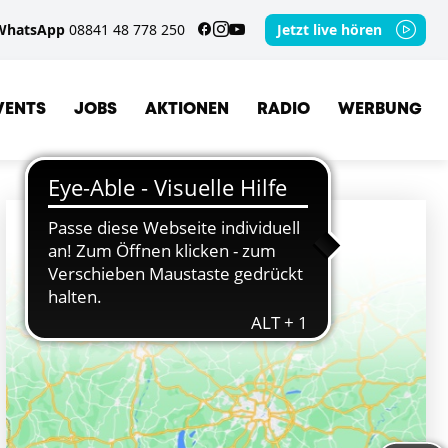
WhatsApp
08841 48 778 250
Jetzt live hören
VENTS
JOBS
AKTIONEN
RADIO
WERBUNG
ORTE
LENGGRIES