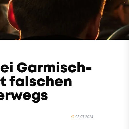
bei Garmisch-
t falschen
erwegs
08.07.2024