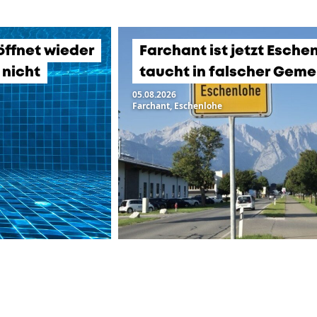
ffnet wieder
Farchant ist jetzt Esche
 nicht
taucht in falscher Geme
05.08.2026
Farchant, Eschenlohe
ZUR ÜBERSICHT