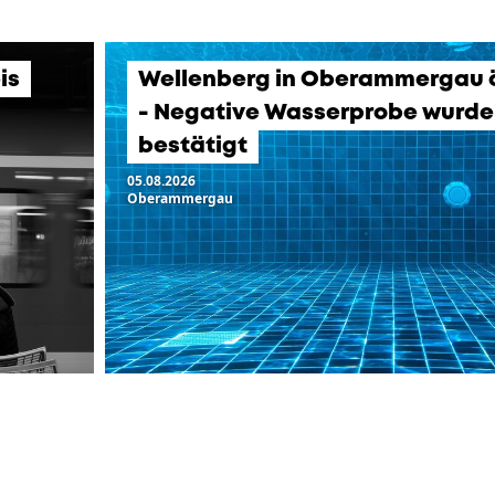
is
Wellenberg in Oberammergau ö
- Negative Wasserprobe wurde
bestätigt
05.08.2026
Oberammergau
LTUNGEN