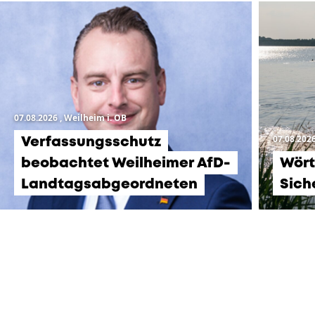
07.08.2026
, Weilheim i. OB
07.08.202
Verfassungsschutz
beobachtet Weilheimer AfD-
Wört
Landtagsabgeordneten
Sich
KOMMENDE
VERANSTALTUNGEN