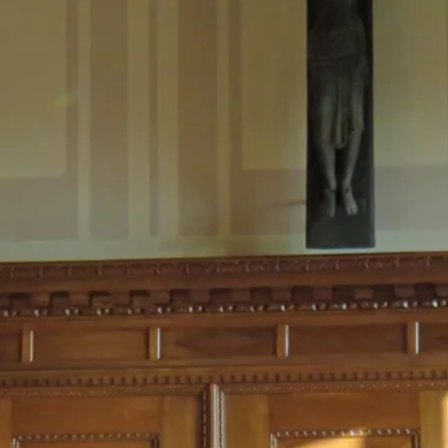
Stellenangebote
Unternehmen
Das geheime Geräusch
Wandern
Team
Fotobox
Programm
Handwerker
Amphibienschutz
Service
Nachgehört
Podcast
Newsletter
Zeit fürs Oberland