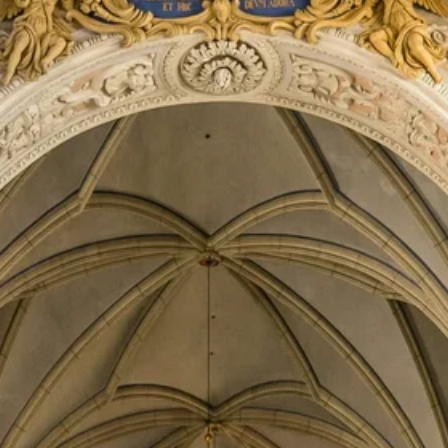
Stellenangebote
Unternehmen
Das geheime Geräusch
Wandern
Team
Fotobox
Programm
Handwerker
Amphibienschutz
Service
Nachgehört
Podcast
Newsletter