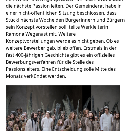
die nächste Passion leiten. Der Gemeinderat habe in
einer nicht-öffentlichen Sitzung beschlossen, dass
Stückl nächste Woche den Bürgerinnern und Bürgern
Stellenangebote
sein Konzept vorstellen soll, teilte Werkleiterin
Unternehmen
Ramona Wegenast mit. Weitere
Das geheime Geräusch
Konzeptvorstellungen werde es nicht geben. Ob es
weitere Bewerber gab, blieb offen. Erstmals in der
Wandern
Team
fast 400-jährigen Geschichte gibt es ein offizielles
Fotobox
Bewerbungsverfahren für die Stelle des
Programm
Handwerker
Passionsleiters. Eine Entscheidung solle Mitte des
Amphibienschutz
Service
Monats verkündet werden.
Nachgehört
Podcast
Newsletter
Zeit fürs Oberland