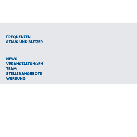
FREQUENZEN
STAUS UND BLITZER
NEWS
VERANSTALTUNGEN
TEAM
STELLENANGEBOTE
WERBUNG
© 1992 - 2026 Radio Oberland Programmanbieter GmbH & Co.
Vermarktungs KG
AGB
NETIQUETTE
IMPRESSUM