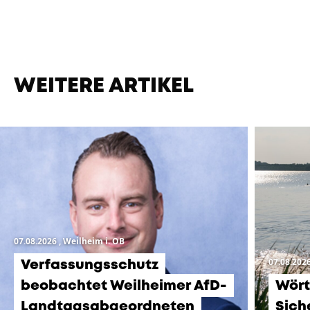
WEITERE ARTIKEL
07.08.2026
, Weilheim i. OB
07.08.202
Verfassungsschutz
beobachtet Weilheimer AfD-
Wört
Landtagsabgeordneten
Sich