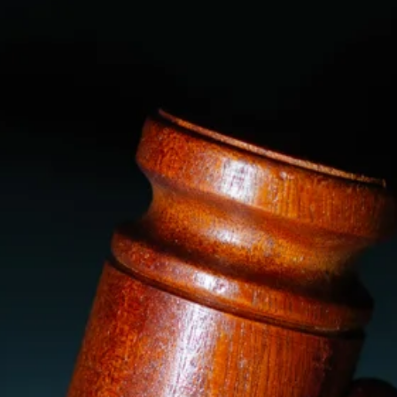
Stellenangebote
Unternehmen
Das geheime Geräusch
Wandern
Team
Fotobox
Programm
Handwerker
Amphibienschutz
Service
Nachgehört
Podcast
Newsletter
Zeit fürs Oberland