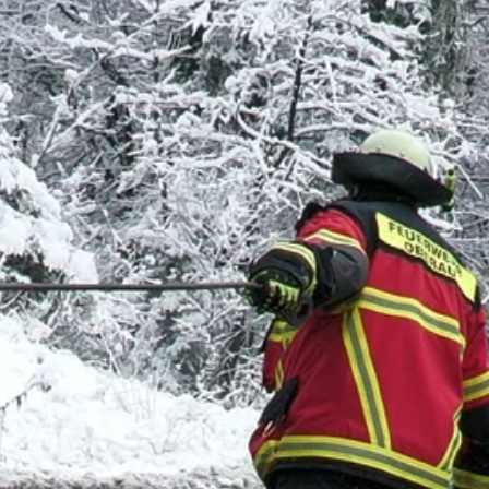
Stellenangebote
Unternehmen
Das geheime Geräusch
Wandern
Team
Fotobox
Programm
Handwerker
Amphibienschutz
Service
Nachgehört
Podcast
Newsletter
Zeit fürs Oberland