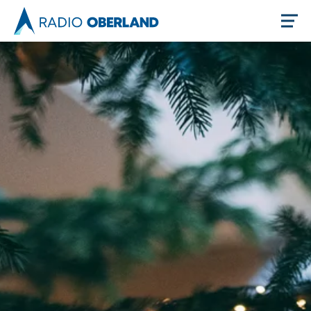
Jetzt live hören
Newsreader
Themen