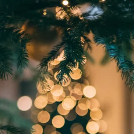
Stellenangebote
Unternehmen
Das geheime Geräusch
Wandern
Team
Fotobox
Programm
Handwerker
Amphibienschutz
Service
Nachgehört
Podcast
Newsletter