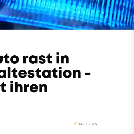
to rast in
ltestation -
t ihren
14.05.2025