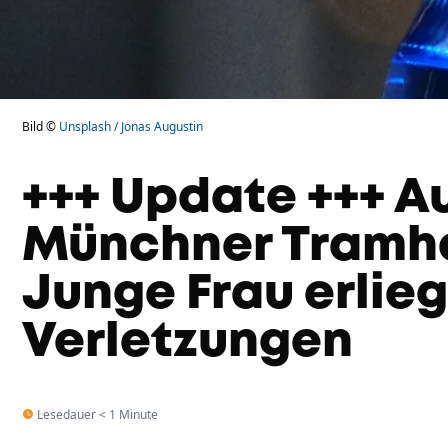
Bild ©
Unsplash / Jonas Augustin
+++ Update +++ Au
Münchner Tramha
Junge Frau erlieg
Verletzungen
Lesedauer < 1 Minute