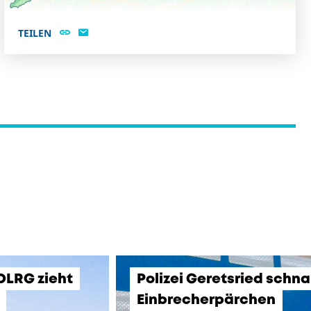
TEILEN
 DLRG zieht
Polizei Geretsried schn
Einbrecherpärchen