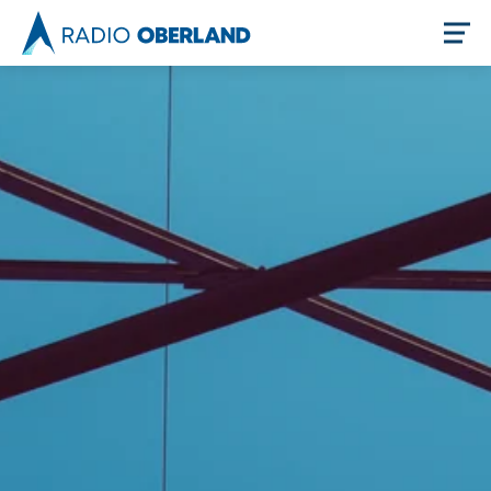
Jetzt live hören
Newsreader
Themen