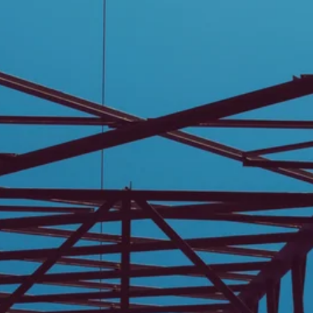
Stellenangebote
Unternehmen
Das geheime Geräusch
Wandern
Team
Fotobox
Programm
Handwerker
Amphibienschutz
Service
Nachgehört
Podcast
Newsletter