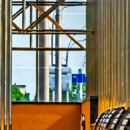
Stellenangebote
Unternehmen
Das geheime Geräusch
Wandern
Team
Fotobox
Programm
Handwerker
Amphibienschutz
Service
Nachgehört
Podcast
Newsletter