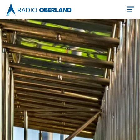
Jetzt live hören
Newsreader
Themen