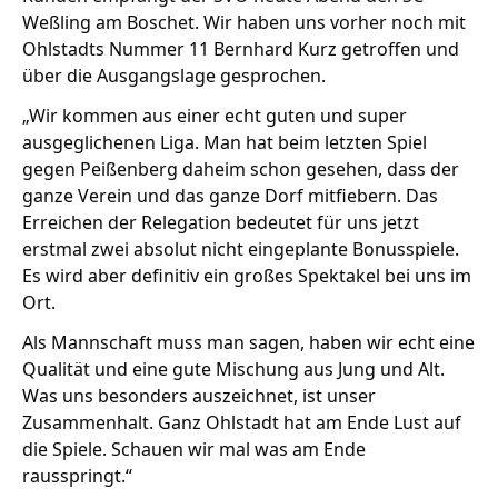
Weßling am Boschet. Wir haben uns vorher noch mit
Ohlstadts Nummer 11 Bernhard Kurz getroffen und
über die Ausgangslage gesprochen.
Stellenangebote
„Wir kommen aus einer echt guten und super
Unternehmen
Das geheime Geräusch
ausgeglichenen Liga. Man hat beim letzten Spiel
gegen Peißenberg daheim schon gesehen, dass der
Wandern
Team
ganze Verein und das ganze Dorf mitfiebern. Das
Erreichen der Relegation bedeutet für uns jetzt
Fotobox
Programm
Handwerker
erstmal zwei absolut nicht eingeplante Bonusspiele.
Amphibienschutz
Es wird aber definitiv ein großes Spektakel bei uns im
Service
Ort.
Nachgehört
Als Mannschaft muss man sagen, haben wir echt eine
Qualität und eine gute Mischung aus Jung und Alt.
Podcast
Was uns besonders auszeichnet, ist unser
Newsletter
Zusammenhalt. Ganz Ohlstadt hat am Ende Lust auf
die Spiele. Schauen wir mal was am Ende
Zeit fürs Oberland
rausspringt.“