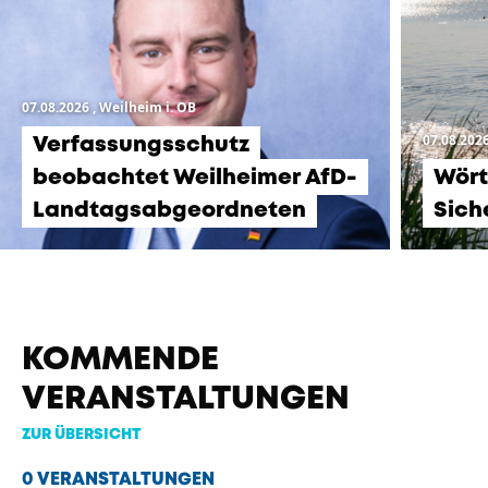
07.08.2026
, Weilheim i. OB
07.08.202
Verfassungsschutz
beobachtet Weilheimer AfD-
Wört
Landtagsabgeordneten
Sich
KOMMENDE
VERANSTALTUNGEN
ZUR ÜBERSICHT
0 VERANSTALTUNGEN