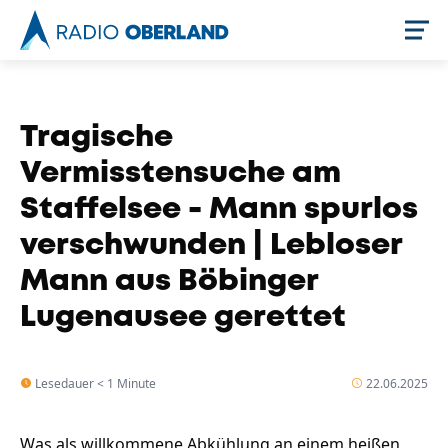
Jetzt live hören
Tragische
Vermisstensuche am
Staffelsee - Mann spurlos
verschwunden | Lebloser
Mann aus Böbinger
Lugenausee gerettet
Newsreader
Lesedauer < 1 Minute
22.06.2025
Was als willkommene Abkühlung an einem heißen