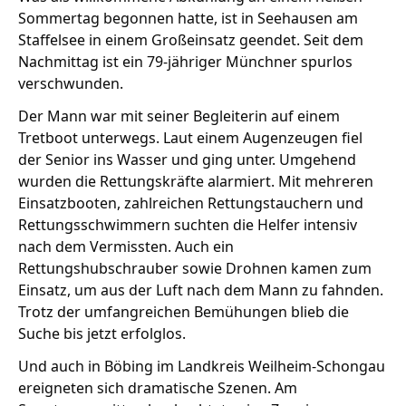
Sommertag begonnen hatte, ist in Seehausen am
Staffelsee in einem Großeinsatz geendet. Seit dem
Nachmittag ist ein 79-jähriger Münchner spurlos
Stellenangebote
verschwunden.
Unternehmen
Das geheime Geräusch
Der Mann war mit seiner Begleiterin auf einem
Tretboot unterwegs. Laut einem Augenzeugen fiel
Wandern
Team
der Senior ins Wasser und ging unter. Umgehend
wurden die Rettungskräfte alarmiert. Mit mehreren
Fotobox
Programm
Handwerker
Einsatzbooten, zahlreichen Rettungstauchern und
Amphibienschutz
Rettungsschwimmern suchten die Helfer intensiv
Service
nach dem Vermissten. Auch ein
Nachgehört
Rettungshubschrauber sowie Drohnen kamen zum
Einsatz, um aus der Luft nach dem Mann zu fahnden.
Podcast
Trotz der umfangreichen Bemühungen blieb die
Suche bis jetzt erfolglos.
Newsletter
Und auch in Böbing im Landkreis Weilheim-Schongau
Zeit fürs Oberland
ereigneten sich dramatische Szenen. Am