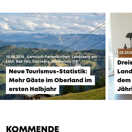
10.08.202
10.08.2026
, Garmisch-Partenkirchen, Landsberg am
Lech, Bad Tölz, Starnberg, Weilheim i. OB
Drei
Neue Tourismus-Statistik:
Land
Mehr Gäste im Oberland im
dem 
ersten Halbjahr
Jähr
KOMMENDE