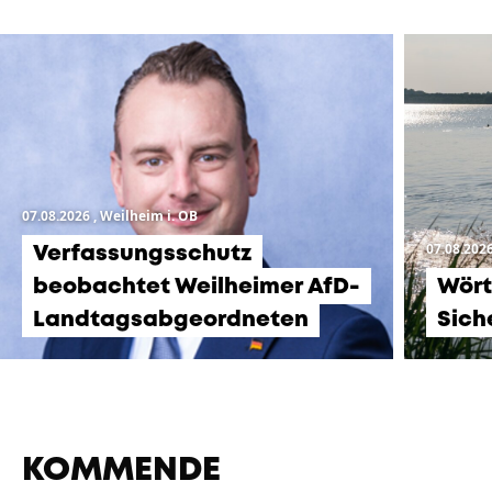
07.08.2026
, Weilheim i. OB
07.08.202
Verfassungsschutz
beobachtet Weilheimer AfD-
Wört
Landtagsabgeordneten
Sich
KOMMENDE