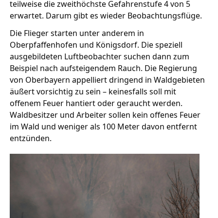
teilweise die zweithöchste Gefahrenstufe 4 von 5
erwartet. Darum gibt es wieder Beobachtungsflüge.
Die Flieger starten unter anderem in
Stellenangebote
Oberpfaffenhofen und Königsdorf. Die speziell
Unternehmen
ausgebildeten Luftbeobachter suchen dann zum
Das geheime Geräusch
Beispiel nach aufsteigendem Rauch. Die Regierung
von Oberbayern appelliert dringend in Waldgebieten
Wandern
Team
äußert vorsichtig zu sein – keinesfalls soll mit
Fotobox
offenem Feuer hantiert oder geraucht werden.
Programm
Handwerker
Waldbesitzer und Arbeiter sollen kein offenes Feuer
Amphibienschutz
Service
im Wald und weniger als 100 Meter davon entfernt
entzünden.
Nachgehört
Podcast
Newsletter
Zeit fürs Oberland