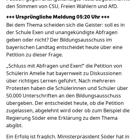
den Stimmen von CSU, Freien Wählern und AfD.
+++ Ursprüngliche Meldung 05:20 Uhr +++
Stellenangebote
Bei dem Thema scheiden sich die Geister: soll es in
der Schule Exen und unangekündigte Abfragen
Unternehmen
Das geheime Geräusch
geben oder nicht? Der Bildungsausschuss im
bayerischen Landtag entscheidet heute über eine
Wandern
Team
Petition zu dieser Frage.
Fotobox
„Schluss mit Abfragen und Exen!“ die Petition von
Programm
Handwerker
Schülerin Amelie hat bayernweit zu Diskussionen
Amphibienschutz
Service
über richtiges Lernen geführt. Nach mehreren
Protesten haben die Schülerinnen und Schüler über
Nachgehört
50.000 Unterschriften an den Bildungsausschuss
übergeben. Der entscheidet heute, ob die Petition
Podcast
zugelassen, abgelehnt wird oder ob zum Beispiel die
Newsletter
Regierung Söder eine Erklärung zu dem Thema
abgibt.
Zeit fürs Oberland
Ein Erfolg ist fraglich. Ministerpräsident Söder hat in