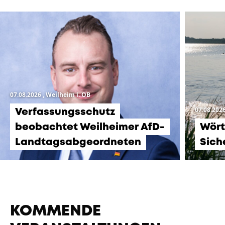
07.08.2026
, Weilheim i. OB
07.08.202
Verfassungsschutz
beobachtet Weilheimer AfD-
Wört
Landtagsabgeordneten
Sich
KOMMENDE