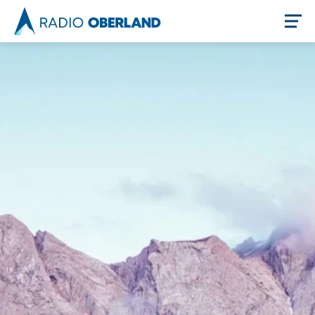
Jetzt live hören
Newsreader