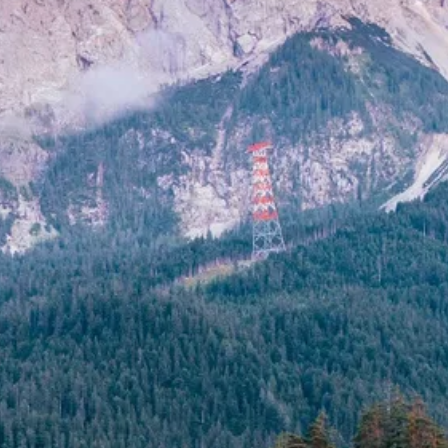
Stellenangebote
Unternehmen
Das geheime Geräusch
Wandern
Team
Fotobox
Programm
Handwerker
Amphibienschutz
Service
Nachgehört
Podcast
Newsletter
Zeit fürs Oberland