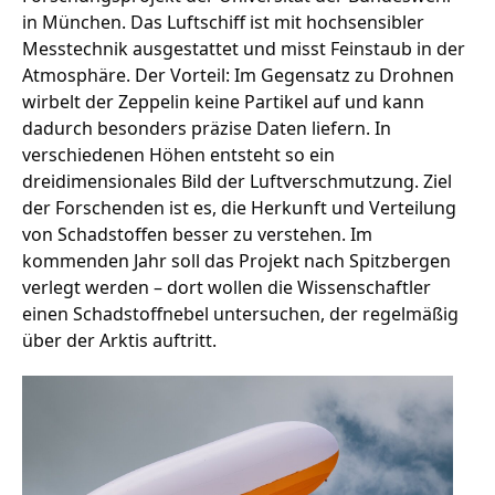
in München. Das Luftschiff ist mit hochsensibler
Messtechnik ausgestattet und misst Feinstaub in der
Atmosphäre. Der Vorteil: Im Gegensatz zu Drohnen
Stellenangebote
wirbelt der Zeppelin keine Partikel auf und kann
Unternehmen
dadurch besonders präzise Daten liefern. In
Das geheime Geräusch
verschiedenen Höhen entsteht so ein
dreidimensionales Bild der Luftverschmutzung. Ziel
Wandern
Team
der Forschenden ist es, die Herkunft und Verteilung
Fotobox
von Schadstoffen besser zu verstehen. Im
Programm
Handwerker
kommenden Jahr soll das Projekt nach Spitzbergen
Amphibienschutz
Service
verlegt werden – dort wollen die Wissenschaftler
einen Schadstoffnebel untersuchen, der regelmäßig
Nachgehört
über der Arktis auftritt.
Podcast
Newsletter
Zeit fürs Oberland