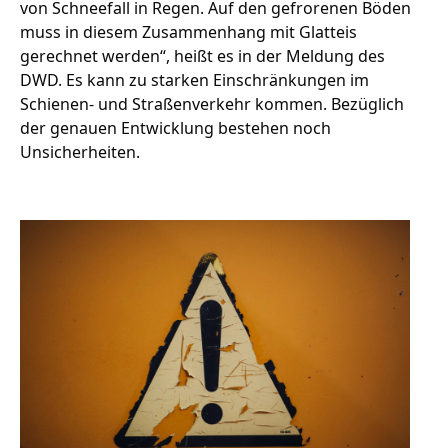
von Schneefall in Regen. Auf den gefrorenen Böden
muss in diesem Zusammenhang mit Glatteis
gerechnet werden“, heißt es in der Meldung des
Stellenangebote
DWD. Es kann zu starken Einschränkungen im
Schienen- und Straßenverkehr kommen. Bezüglich
Unternehmen
Das geheime Geräusch
der genauen Entwicklung bestehen noch
Unsicherheiten.
Wandern
Team
Fotobox
Programm
Handwerker
Amphibienschutz
Service
Nachgehört
Podcast
Newsletter
Zeit fürs Oberland