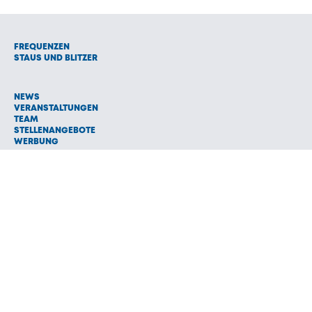
FREQUENZEN
STAUS UND BLITZER
NEWS
VERANSTALTUNGEN
TEAM
STELLENANGEBOTE
WERBUNG
© 1992 - 2026 Radio Oberland Programmanbieter GmbH & Co.
Vermarktungs KG
AGB
NETIQUETTE
IMPRESSUM
HAFTUNGSAUSSCHLUSS
DATENSCHUTZ
COOKIE EINSTELLUNGEN
NEWSLETTER