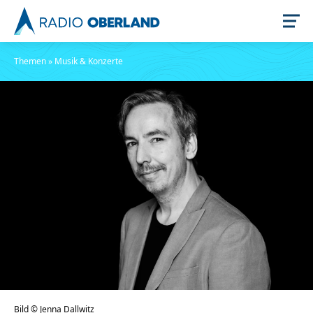
Themen
»
Musik & Konzerte
Jetzt live hören
Newsreader
Stellenangebote
Bild © Jenna Dallwitz