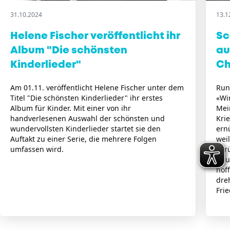
31.10.2024
13.1
Helene Fischer veröffentlicht ihr
Sc
Album "Die schönsten
au
Kinderlieder"
C
Am 01.11. veröffentlicht Helene Fischer unter dem
Run
Titel "Die schönsten Kinderlieder" ihr erstes
«Wi
Album für Kinder. Mit einer von ihr
Mei
handverlesenen Auswahl der schönsten und
Kri
wundervollsten Kinderlieder startet sie den
ernü
Auftakt zu einer Serie, die mehrere Folgen
wei
umfassen wird.
zur
Deu
hof
dre
Frie