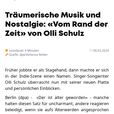
Unternehmen
Das geheime Geräusch
Träumerische Musik und
Wandern
Team
Nostalgie: «Vom Rand der
Fotobox
Zeit» von Olli Schulz
Programm
Handwerker
Amphibienschutz
Service
Lesedauer 4 Minuten
09.02.2024
Nachgehört
Quelle: dpa/Vanessa Reiber
Podcast
Früher jobbte er als Stagehand, dann machte er sich
Newsletter
in der Indie-Szene einen Namen. Singer-Songwriter
Olli Schulz überrascht nun mit seiner neuen Platte
Zeit fürs Oberland
und persönlichen Einblicken.
Berlin (dpa) - «Der ist älter geworden» - manche
halten diesen Satz für uncharmant, andere reagieren
beleidigt, wenn sie aufs Älterwerden angesprochen