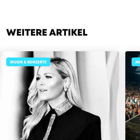
WEITERE ARTIKEL
MUSIK & KONZERTE
MU