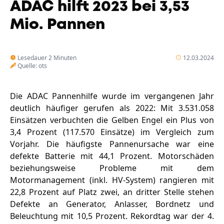
ADAC hilft 2023 bei 3,53
Unternehmen
Das geheime Geräusch
Mio. Pannen
Wandern
Team
Lesedauer 2 Minuten
12.03.2024
Fotobox
Programm
Quelle: ots
Handwerker
Amphibienschutz
Service
Die ADAC Pannenhilfe wurde im vergangenen Jahr
Nachgehört
deutlich häufiger gerufen als 2022: Mit 3.531.058
Einsätzen verbuchten die Gelben Engel ein Plus von
Podcast
3,4 Prozent (117.570 Einsätze) im Vergleich zum
Vorjahr. Die häufigste Pannenursache war eine
Newsletter
defekte Batterie mit 44,1 Prozent. Motorschäden
Zeit fürs Oberland
beziehungsweise Probleme mit dem
Motormanagement (inkl. HV-System) rangieren mit
22,8 Prozent auf Platz zwei, an dritter Stelle stehen
Defekte an Generator, Anlasser, Bordnetz und
Beleuchtung mit 10,5 Prozent. Rekordtag war der 4.