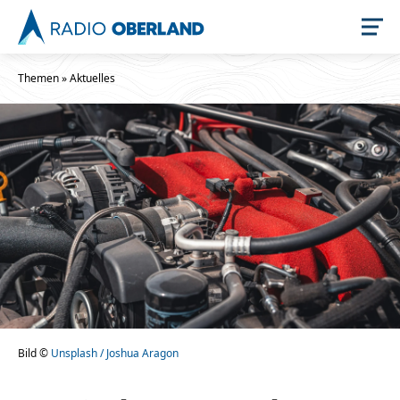
Themen
»
Aktuelles
Jetzt live hören
Newsreader
Bild ©
Unsplash / Joshua Aragon
Stellenangebote