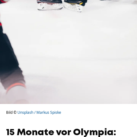
Unternehmen
Das geheime Geräusch
Wandern
Team
Fotobox
Programm
Handwerker
Amphibienschutz
Service
Nachgehört
Podcast
Newsletter
Zeit fürs Oberland
Bild ©
Unsplash / Markus Spiske
15 Monate vor Olympia: