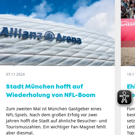
07.11.2024
19.1
Stadt München hofft auf
Eh
Wiederholung von NFL-Boom
de
Zum zweiten Mal ist München Gastgeber eines
Fün
NFL-Spiels. Nach dem großen Erfolg vor zwei
bes
Jahren hofft die Stadt auf ähnliche Besucher- und
set
Tourismuszahlen. Ein wichtiger Fan-Magnet fehlt
Let
aber diesmal.
Top