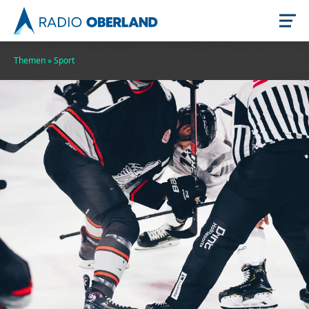
Themen
»
Sport
Jetzt live hören
Newsreader
Stellenangebote