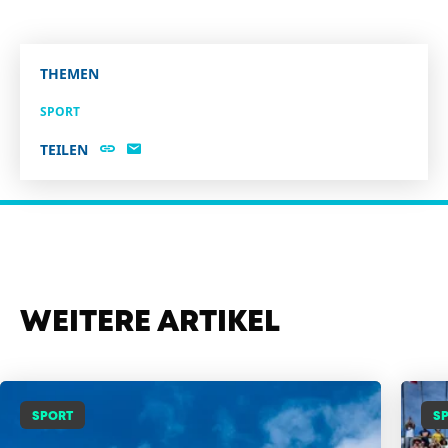
THEMEN
SPORT
TEILEN
WEITERE ARTIKEL
SPORT
S