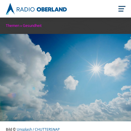
Themen
»
Gesundheit
Jetzt live hören
Newsreader
Stellenangebote
Bild ©
Unsplash / CHUTTERSNAP