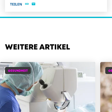
TEILEN
WEITERE ARTIKEL
GESUNDHEIT
G