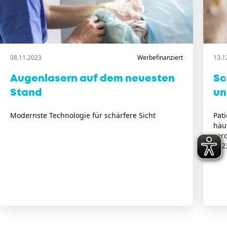
08.11.2023
Werbefinanziert
13.1
Augenlasern auf dem neuesten
Sc
Stand
un
Modernste Technologie für schärfere Sicht
Pat
häu
ver
202