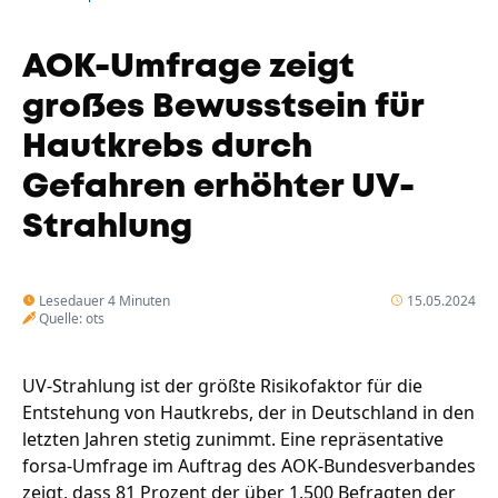
Unternehmen
Das geheime Geräusch
AOK-Umfrage zeigt
Wandern
Team
großes Bewusstsein für
Fotobox
Hautkrebs durch
Programm
Handwerker
Amphibienschutz
Gefahren erhöhter UV-
Service
Strahlung
Nachgehört
Podcast
Lesedauer 4 Minuten
15.05.2024
Quelle: ots
Newsletter
Zeit fürs Oberland
UV-Strahlung ist der größte Risikofaktor für die
Entstehung von Hautkrebs, der in Deutschland in den
letzten Jahren stetig zunimmt. Eine repräsentative
forsa-Umfrage im Auftrag des AOK-Bundesverbandes
zeigt, dass 81 Prozent der über 1.500 Befragten der