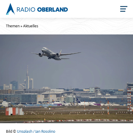
Themen
»
Aktuelles
Jetzt live hören
Newsreader
Stellenangebote
Bild ©
Unsplash / Jan Rosolino