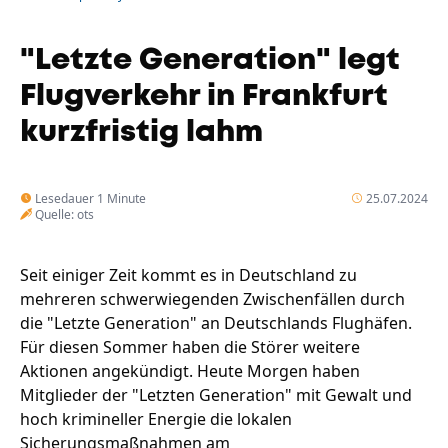
Unternehmen
Das geheime Geräusch
"Letzte Generation" legt
Wandern
Team
Flugverkehr in Frankfurt
Fotobox
kurzfristig lahm
Programm
Handwerker
Amphibienschutz
Service
Lesedauer 1 Minute
25.07.2024
Nachgehört
Quelle: ots
Podcast
Seit einiger Zeit kommt es in Deutschland zu
Newsletter
mehreren schwerwiegenden Zwischenfällen durch
die "Letzte Generation" an Deutschlands Flughäfen.
Zeit fürs Oberland
Für diesen Sommer haben die Störer weitere
Aktionen angekündigt. Heute Morgen haben
Mitglieder der "Letzten Generation" mit Gewalt und
hoch krimineller Energie die lokalen
Sicherungsmaßnahmen am