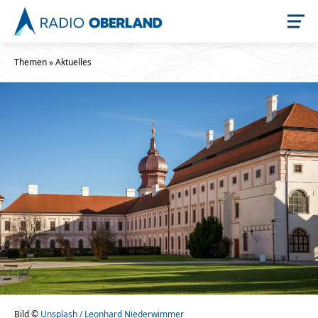
Themen
»
Aktuelles
Jetzt live hören
Newsreader
Stellenangebote
Bild ©
Unsplash / Leonhard Niederwimmer