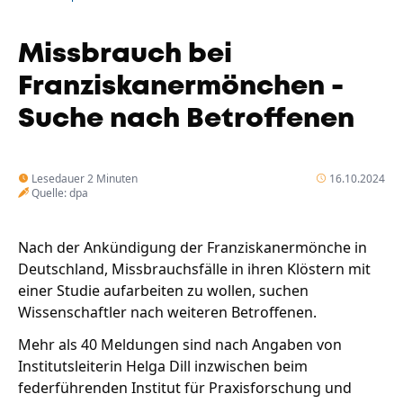
Unternehmen
Das geheime Geräusch
Missbrauch bei
Wandern
Team
Franziskanermönchen -
Fotobox
Suche nach Betroffenen
Programm
Handwerker
Amphibienschutz
Service
Lesedauer 2 Minuten
16.10.2024
Nachgehört
Quelle: dpa
Podcast
Nach der Ankündigung der Franziskanermönche in
Newsletter
Deutschland, Missbrauchsfälle in ihren Klöstern mit
einer Studie aufarbeiten zu wollen, suchen
Zeit fürs Oberland
Wissenschaftler nach weiteren Betroffenen.
Mehr als 40 Meldungen sind nach Angaben von
Institutsleiterin Helga Dill inzwischen beim
federführenden Institut für Praxisforschung und