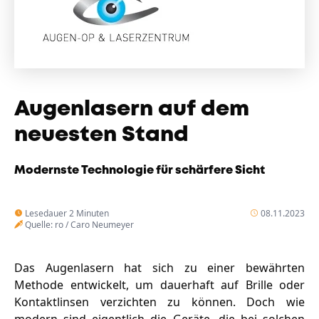
Unternehmen
Das geheime Geräusch
Wandern
Team
Fotobox
Programm
Handwerker
Augenlasern auf dem
Amphibienschutz
Service
neuesten Stand
Nachgehört
Modernste Technologie für schärfere Sicht
Podcast
Newsletter
Lesedauer 2 Minuten
08.11.2023
Quelle: ro / Caro Neumeyer
Zeit fürs Oberland
Das Augenlasern hat sich zu einer bewährten
Methode entwickelt, um dauerhaft auf Brille oder
Kontaktlinsen verzichten zu können. Doch wie