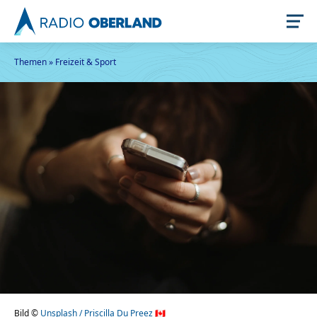
Themen
»
Freizeit & Sport
Jetzt live hören
Newsreader
Stellenangebote
Bild ©
Unsplash / Priscilla Du Preez 🇨🇦