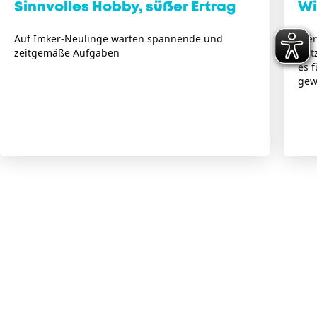
Sinnvolles Hobby, süßer Ertrag
Wi
Auf Imker-Neulinge warten spannende und
Wer
zeitgemäße Aufgaben
nut
es 
gew