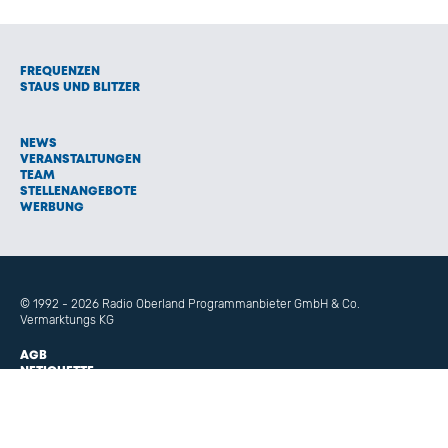
FREQUENZEN
STAUS UND BLITZER
NEWS
VERANSTALTUNGEN
TEAM
STELLENANGEBOTE
WERBUNG
© 1992 - 2026 Radio Oberland Programmanbieter GmbH & Co.
Vermarktungs KG
AGB
NETIQUETTE
IMPRESSUM
HAFTUNGSAUSSCHLUSS
DATENSCHUTZ
COOKIE EINSTELLUNGEN