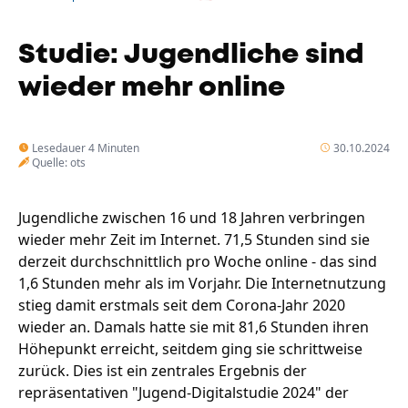
Unternehmen
Das geheime Geräusch
Studie: Jugendliche sind
Wandern
Team
wieder mehr online
Fotobox
Programm
Handwerker
Amphibienschutz
Lesedauer 4 Minuten
30.10.2024
Service
Quelle: ots
Nachgehört
Jugendliche zwischen 16 und 18 Jahren verbringen
Podcast
wieder mehr Zeit im Internet. 71,5 Stunden sind sie
derzeit durchschnittlich pro Woche online - das sind
Newsletter
1,6 Stunden mehr als im Vorjahr. Die Internetnutzung
Zeit fürs Oberland
stieg damit erstmals seit dem Corona-Jahr 2020
wieder an. Damals hatte sie mit 81,6 Stunden ihren
Höhepunkt erreicht, seitdem ging sie schrittweise
zurück. Dies ist ein zentrales Ergebnis der
repräsentativen "Jugend-Digitalstudie 2024" der