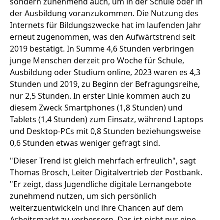
sondern zunehmend auch, um in der Schule oder in
der Ausbildung voranzukommen. Die Nutzung des
Internets für Bildungszwecke hat im laufenden Jahr
erneut zugenommen, was den Aufwärtstrend seit
2019 bestätigt. In Summe 4,6 Stunden verbringen
junge Menschen derzeit pro Woche für Schule,
Ausbildung oder Studium online, 2023 waren es 4,3
Stunden und 2019, zu Beginn der Befragungsreihe,
nur 2,5 Stunden. In erster Linie kommen auch zu
diesem Zweck Smartphones (1,8 Stunden) und
Tablets (1,4 Stunden) zum Einsatz, während Laptops
und Desktop-PCs mit 0,8 Stunden beziehungsweise
0,6 Stunden etwas weniger gefragt sind.
"Dieser Trend ist gleich mehrfach erfreulich", sagt
Thomas Brosch, Leiter Digitalvertrieb der Postbank.
"Er zeigt, dass Jugendliche digitale Lernangebote
zunehmend nutzen, um sich persönlich
weiterzuentwickeln und ihre Chancen auf dem
Arbeitsmarkt zu verbessern. Das ist nicht nur eine