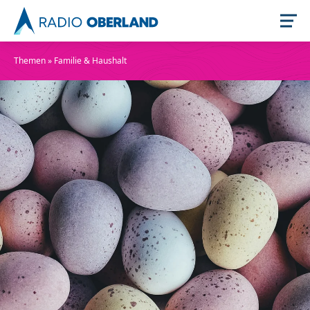
Themen
»
Familie & Haushalt
Jetzt live hören
Newsreader
Stellenangebote