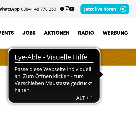
WhatsApp
08841 48 778 250
Jetzt live hören
VENTS
JOBS
AKTIONEN
RADIO
WERBUNG