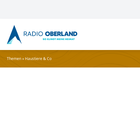
Themen
»
Haustiere & Co