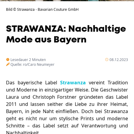
Bild © Strawanza - Bavarian Couture GmbH
Unternehmen
Das geheime Geräusch
Wandern
Team
STRAWANZA: Nachhaltige
Fotobox
Mode aus Bayern
Programm
Handwerker
Amphibienschutz
Service
Lesedauer 2 Minuten
08.12.2023
Nachgehört
Quelle: ro/Caro Neumeyer
Podcast
Das bayerische Label
Strawanza
vereint Tradition
Newsletter
und Moderne in einzigartiger Weise. Die Geschwister
Laura und Christoph Forstner gründeten das Label
Zeit fürs Oberland
2011 und lassen seither die Liebe zu ihrer Heimat,
Bayern, in jede Naht einfließen. Doch bei Strawanza
geht es nicht nur um stylische Prints und moderne
Schnitte – das Label setzt auf Verantwortung und
Nachhaltigkeit.