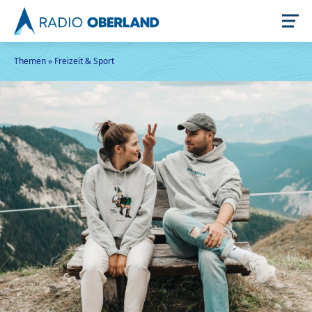
Themen
»
Freizeit & Sport
Jetzt live hören
Newsreader
Stellenangebote