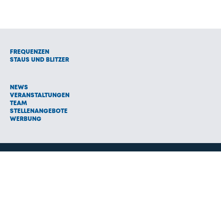
FREQUENZEN
STAUS UND BLITZER
NEWS
VERANSTALTUNGEN
TEAM
STELLENANGEBOTE
WERBUNG
© 1992 - 2026 Radio Oberland Programmanbieter GmbH & Co.
Vermarktungs KG
AGB
NETIQUETTE
IMPRESSUM
HAFTUNGSAUSSCHLUSS