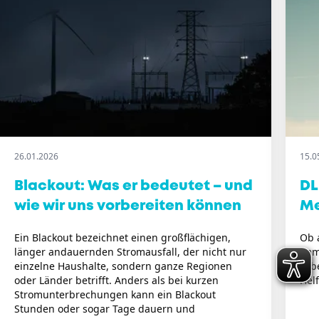
26.01.2026
15.0
Blackout: Was er bedeutet – und
DL
wie wir uns vorbereiten können
M
Ein Blackout bezeichnet einen großflächigen,
Ob 
länger andauernden Stromausfall, der nicht nur
imm
einzelne Haushalte, sondern ganze Regionen
Leb
oder Länder betrifft. Anders als bei kurzen
Hel
Stromunterbrechungen kann ein Blackout
Stunden oder sogar Tage dauern und