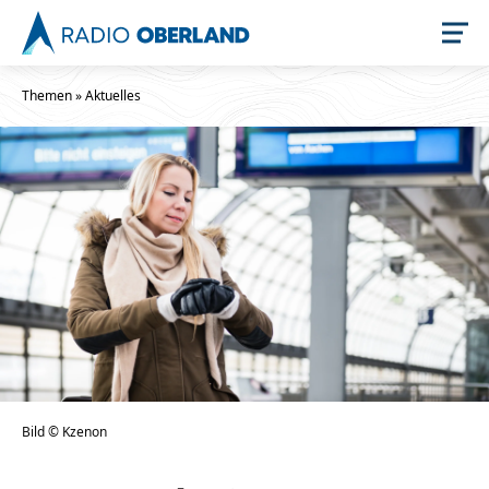
Themen
»
Aktuelles
Jetzt live hören
Newsreader
Bild © Kzenon
Stellenangebote