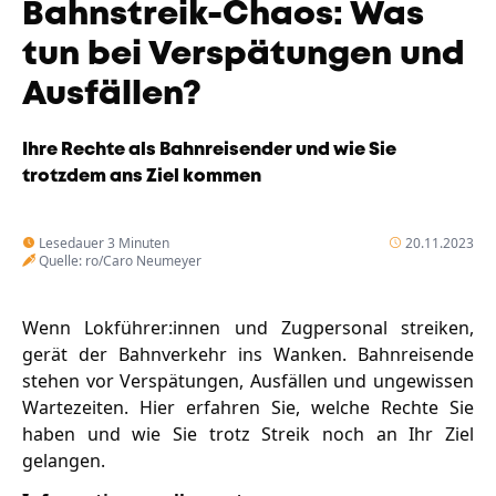
Bahnstreik-Chaos: Was
Unternehmen
Das geheime Geräusch
tun bei Verspätungen und
Ausfällen?
Wandern
Team
Fotobox
Programm
Ihre Rechte als Bahnreisender und wie Sie
Handwerker
trotzdem ans Ziel kommen
Amphibienschutz
Service
Nachgehört
Lesedauer 3 Minuten
20.11.2023
Quelle: ro/Caro Neumeyer
Podcast
Newsletter
Wenn Lokführer:innen und Zugpersonal streiken,
gerät der Bahnverkehr ins Wanken. Bahnreisende
Zeit fürs Oberland
stehen vor Verspätungen, Ausfällen und ungewissen
Wartezeiten. Hier erfahren Sie, welche Rechte Sie
haben und wie Sie trotz Streik noch an Ihr Ziel
gelangen.