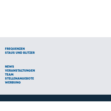
FREQUENZEN
STAUS UND BLITZER
NEWS
VERANSTALTUNGEN
TEAM
STELLENANGEBOTE
WERBUNG
© 1992 - 2026 Radio Oberland Programmanbieter GmbH & Co.
Vermarktungs KG