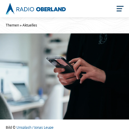
Themen
»
Aktuelles
Jetzt live hören
Newsreader
Stellenangebote
Bild ©
Unsplash / Jonas Leupe