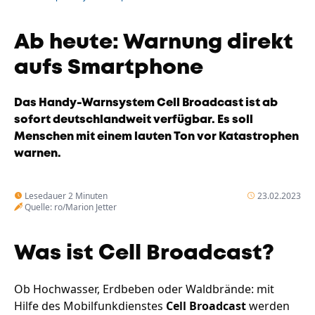
Unternehmen
Das geheime Geräusch
Ab heute: Warnung direkt
Wandern
Team
aufs Smartphone
Fotobox
Programm
Handwerker
Das Handy-Warnsystem Cell Broadcast ist ab
Amphibienschutz
Service
sofort deutschlandweit verfügbar. Es soll
Menschen mit einem lauten Ton vor Katastrophen
Nachgehört
warnen.
Podcast
Lesedauer 2 Minuten
23.02.2023
Newsletter
Quelle: ro/Marion Jetter
Zeit fürs Oberland
Was ist Cell Broadcast?
Ob Hochwasser, Erdbeben oder Waldbrände: mit
Hilfe des Mobilfunkdienstes
Cell Broadcast
werden