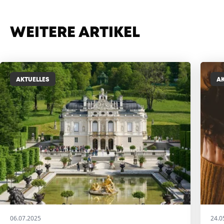
WEITERE ARTIKEL
AKTUELLES
AK
06.07.2025
24.0