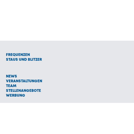
FREQUENZEN
STAUS UND BLITZER
NEWS
VERANSTALTUNGEN
TEAM
STELLENANGEBOTE
WERBUNG
© 1992 - 2026 Radio Oberland Programmanbieter GmbH & Co.
Vermarktungs KG