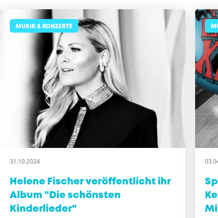
MUSIK & KONZERTE
MU
31.10.2024
03.0
Helene Fischer veröffentlicht ihr
Sp
Album "Die schönsten
Ke
Kinderlieder"
Mi