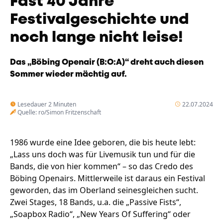
Fast 40 Jahre
Unternehmen
Festivalgeschichte und
Das geheime Geräusch
noch lange nicht leise!
Wandern
Team
Fotobox
Das „Böbing Openair (B:O:A)“ dreht auch diesen
Programm
Handwerker
Sommer wieder mächtig auf.
Amphibienschutz
Service
Lesedauer 2 Minuten
22.07.2024
Nachgehört
Quelle: ro/Simon Fritzenschaft
Podcast
1986 wurde eine Idee geboren, die bis heute lebt:
Newsletter
„Lass uns doch was für Livemusik tun und für die
Zeit fürs Oberland
Bands, die von hier kommen“ – so das Credo des
Böbing Openairs. Mittlerweile ist daraus ein Festival
geworden, das im Oberland seinesgleichen sucht.
Zwei Stages, 18 Bands, u.a. die „Passive Fists“,
„Soapbox Radio“, „New Years Of Suffering“ oder