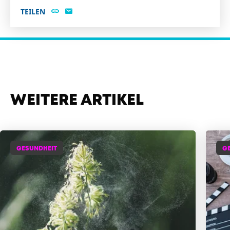
TEILEN
WEITERE ARTIKEL
GESUNDHEIT
G