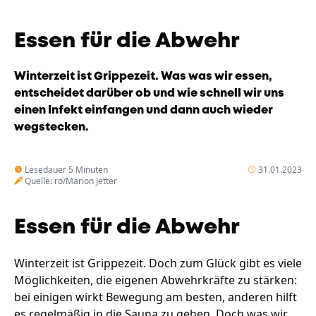
Unternehmen
Das geheime Geräusch
Essen für die Abwehr
Wandern
Team
Winterzeit ist Grippezeit. Was was wir essen,
Fotobox
Programm
entscheidet darüber ob und wie schnell wir uns
Handwerker
einen Infekt einfangen und dann auch wieder
Amphibienschutz
Service
wegstecken.
Nachgehört
Lesedauer 5 Minuten
31.01.2023
Podcast
Quelle: ro/Marion Jetter
Newsletter
Essen für die Abwehr
Zeit fürs Oberland
Winterzeit ist Grippezeit. Doch zum Glück gibt es viele
Möglichkeiten, die eigenen Abwehrkräfte zu stärken:
bei einigen wirkt Bewegung am besten, anderen hilft
es regelmäßig in die Sauna zu gehen. Doch was wir