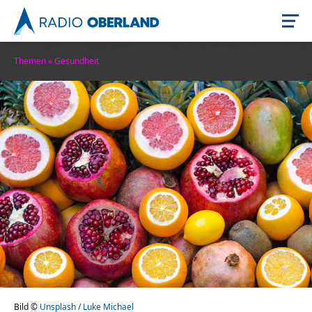
Themen
»
Gesundheit
Jetzt live hören
Newsreader
Themen
Bild ©
Unsplash / Luke Michael
Stellenangebote