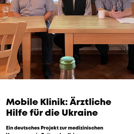
Unternehmen
Das geheime Geräusch
Wandern
Team
Fotobox
Programm
Handwerker
Amphibienschutz
Service
Nachgehört
Podcast
Newsletter
Zeit fürs Oberland
Mobile Klinik: Ärztliche
Hilfe für die Ukraine
Ein deutsches Projekt zur medizinischen