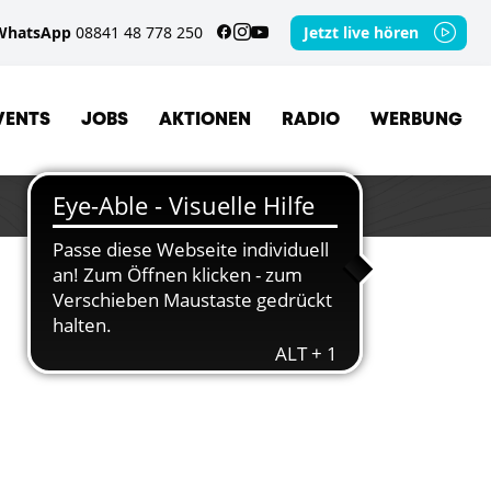
WhatsApp
08841 48 778 250
Jetzt live hören
VENTS
JOBS
AKTIONEN
RADIO
WERBUNG