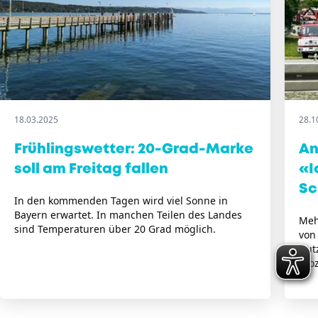
18.03.2025
28.1
Frühlingswetter: 20-Grad-Marke
An
soll am Freitag fallen
«I
Sc
In den kommenden Tagen wird viel Sonne in
Bayern erwartet. In manchen Teilen des Landes
Meh
sind Temperaturen über 20 Grad möglich.
von
Dut
Proz