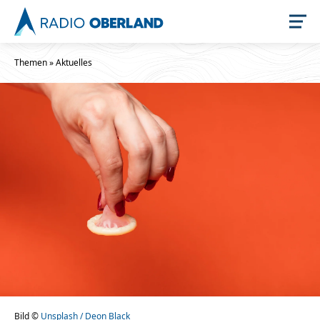
Themen
»
Aktuelles
Jetzt live hören
Newsreader
Stellenangebote
Bild ©
Unsplash / Deon Black