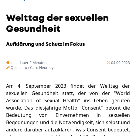
Unternehmen
Das geheime Geräusch
Welttag der sexuellen
Wandern
Team
Gesundheit
Fotobox
Programm
Handwerker
Aufklärung und Schutz im Fokus
Amphibienschutz
Service
Lesedauer 2 Minuten
04.09.2023
Nachgehört
Quelle: ro / Caro Neumeyer
Podcast
Am 4. September 2023 findet der Welttag der
Newsletter
sexuellen Gesundheit statt, der von der "World
Association of Sexual Health" ins Leben gerufen
Zeit fürs Oberland
wurde. Das diesjährige Motto "Consent" betont die
Bedeutung von Einvernehmen in sexuellen
Begegnungen und die Notwendigkeit, sich selbst und
andere darüber aufzuklären, was Consent bedeutet,