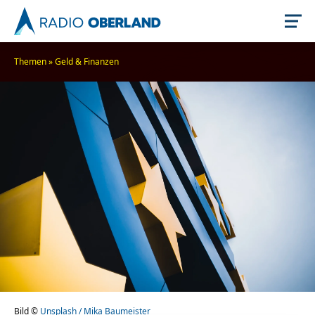
Themen
»
Geld & Finanzen
Jetzt live hören
Newsreader
Stellenangebote
Bild ©
Unsplash / Mika Baumeister