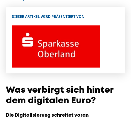
Unternehmen
Das geheime Geräusch
DIESER ARTIKEL WIRD PRÄSENTIERT VON
Wandern
Team
Fotobox
Programm
Handwerker
Amphibienschutz
Service
Nachgehört
Podcast
Newsletter
Was verbirgt sich hinter
Zeit fürs Oberland
dem digitalen Euro?
Die Digitalisierung schreitet voran