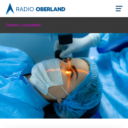
Themen
»
Gesundheit
Jetzt live hören
Newsreader
Themen
Stellenangebote