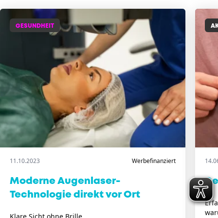
GESUNDHEIT
AK
11.10.2023
Werbefinanziert
14.0
Moderne Augenlaser-
De
Technologie direkt vor Ort
Erf
war
Klare Sicht ohne Brille