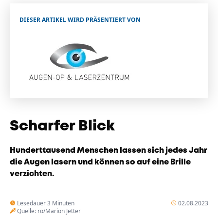
Unternehmen
DIESER ARTIKEL WIRD PRÄSENTIERT VON
Das geheime Geräusch
Wandern
Team
Fotobox
Programm
Handwerker
Amphibienschutz
Service
Nachgehört
Podcast
Scharfer Blick
Newsletter
Hunderttausend Menschen lassen sich jedes Jahr
Zeit fürs Oberland
die Augen lasern und können so auf eine Brille
verzichten.
Lesedauer 3 Minuten
02.08.2023
Quelle: ro/Marion Jetter