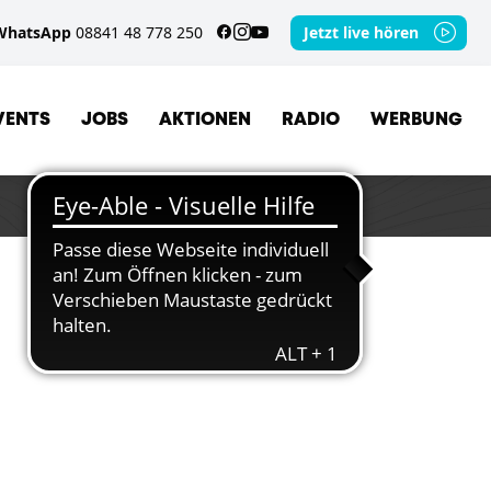
WhatsApp
08841 48 778 250
Jetzt live hören
VENTS
JOBS
AKTIONEN
RADIO
WERBUNG