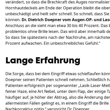
verändert, so dass die Brechkraft des Auges normalisier
Hornhautdeckels am Ende der Operation bleibt die oberf
unbeschädigt und heilt sehr schnell. So schnell, dass Si
können.
Dr. Dietrich Doepner vom Augen-OP- und La
Anschluss an die sieht man etwa 30 bis 40 Prozent. Da
problemlos ohne Brille lesen. Das wird aber innerhalb 
So dass Sie spätestens nach der Nachtruhe, am nächste
Prozent aufwachen. Ein unbeschreibliches Gefühl.“
Lange Erfahrung
Die Sorge, dass bei dem Eingriff etwas schieflaufen könn
Doepner seinen Patienten schnell nehmen. Schließlich ha
Patienten erfolgreich per sogenannter „Lasik-Laser-Met
feiner Haze, eine Art Nebel, unter dem Flap, der einige T
häufiger auf, je höher der Abtrag, also die Änderung der 
allermeisten Fällen gelingt es, in einem Eingriff die Brill
Nachkorrektur nötig.“ verspricht Dr. Doepner.