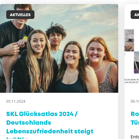
AKTUELLES
AK
05.11.2024
09.1
SKL Glücksatlas 2024 /
Ro
Deutschlands
Tü
Lebenszufriedenheit steigt
Ent