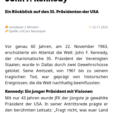
Unternehmen
Das geheime Geräusch
Ein Rückblick auf den 35. Präsidenten der USA
Wandern
Team
Lesedauer 2 Minuten
22.11.2023
Fotobox
Quelle: ro/Caro Neumeyer
Programm
Handwerker
Amphibienschutz
Service
Vor genau 60 Jahren, am 22. November 1963,
erschütterte ein Attentat die Welt: John F. Kennedy,
Nachgehört
der charismatische 35. Präsident der Vereinigten
Podcast
Staaten, wurde in Dallas durch zwei Gewehrschüsse
getötet. Seine Amtszeit, von 1961 bis zu seinem
Newsletter
tragischen Tod, war geprägt von historischen
Ereignissen, die die Welt nachhaltig beeinflussten.
Zeit fürs Oberland
Kennedy: Ein junger Präsident mit Visionen
Mit nur 43 Jahren wurde JFK der jüngste je gewählte
Präsident der USA. In seiner Antrittsrede prägte er
den berühmten Leitsatz: „Fragt nicht, was euer Land