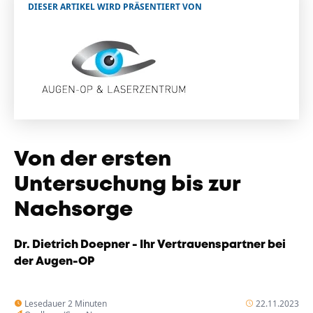
DIESER ARTIKEL WIRD PRÄSENTIERT VON
Unternehmen
Das geheime Geräusch
Wandern
Team
Fotobox
Programm
Handwerker
Amphibienschutz
Service
Nachgehört
Von der ersten
Podcast
Untersuchung bis zur
Newsletter
Nachsorge
Zeit fürs Oberland
Dr. Dietrich Doepner - Ihr Vertrauenspartner bei
der Augen-OP
Lesedauer 2 Minuten
22.11.2023