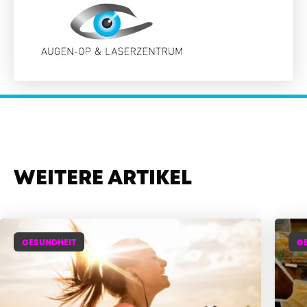
WEITERE ARTIKEL
GESUNDHEIT
G