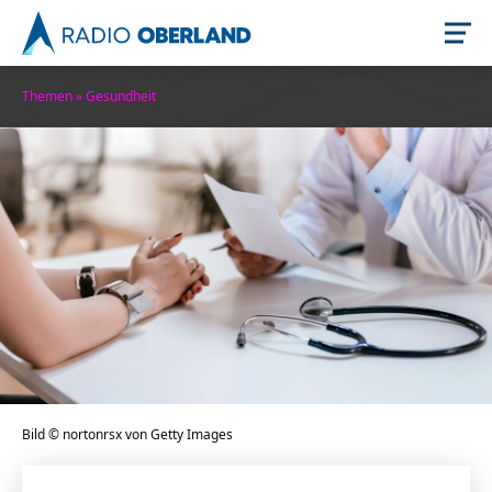
Themen
»
Gesundheit
Jetzt live hören
Newsreader
Bild © nortonrsx von Getty Images
Stellenangebote